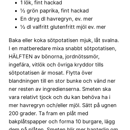
1 lök, fint hackad
½ grön paprika, fint hackad
En dryg dl havregryn, ev. mer
½ dl valfritt glutenfritt mjöl ev. mer
Baka eller koka sötpotatisen mjuk, låt svalna.
I en matberedare mixa snabbt sötpotatisen,
HÄLFTEN av bönorna, jordnötssmör,
ingefära, vitlök och övriga kryddor tills
sötpotatisen är mosat. Flytta över
blandningen till en stor bunke och vänd ner
ner resten av ingredienserna. Smeten ska
vara relativt tjock och du kan behöva ha i
mer havregryn och/eller mjöl. Sätt på ugnen
200 grader. Ta fram en plåt med
bakplåtspapper och forma 10 burgare, lägg
dem på plåten. Smeten blir mer hanterlig om