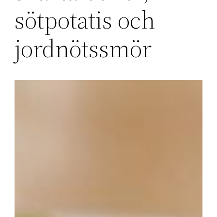
sötpotatis och
jordnötssmör