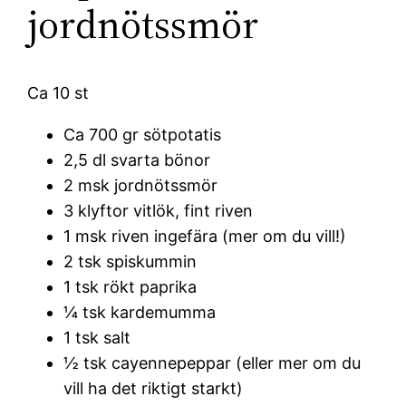
jordnötssmör
Ca 10 st
Ca 700 gr sötpotatis
2,5 dl svarta bönor
2 msk jordnötssmör
3 klyftor vitlök, fint riven
1 msk riven ingefära (mer om du vill!)
2 tsk spiskummin
1 tsk rökt paprika
¼ tsk kardemumma
1 tsk salt
½ tsk cayennepeppar (eller mer om du
vill ha det riktigt starkt)