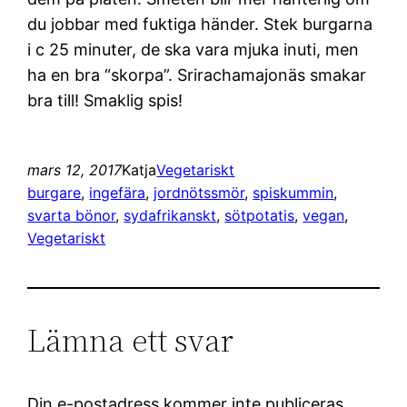
du jobbar med fuktiga händer. Stek burgarna
i c 25 minuter, de ska vara mjuka inuti, men
ha en bra “skorpa”. Srirachamajonäs smakar
bra till! Smaklig spis!
mars 12, 2017
Katja
Vegetariskt
burgare
, 
ingefära
, 
jordnötssmör
, 
spiskummin
, 
svarta bönor
, 
sydafrikanskt
, 
sötpotatis
, 
vegan
, 
Vegetariskt
Lämna ett svar
Din e-postadress kommer inte publiceras.