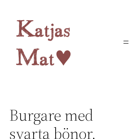
Hoppa
till
innehåll
Burgare med
svarta bönor,