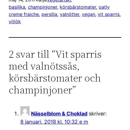
basilika
, 
champinjoner
, 
körsbärstomater
, 
oatly
creme fraiche
, 
persilja
, 
valnötter
, 
vegan
, 
vit sparris
, 
vitlök
2 svar till “Vit sparris
med valnötssås,
körsbärstomater och
champinjoner”
Nässelblom & Choklad
skriver:
8 januari, 2018 kl. 10:32 e m