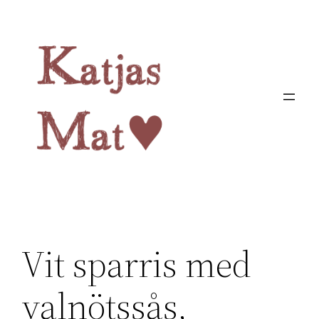
Hoppa
till
innehåll
Vit sparris med
valnötssås,