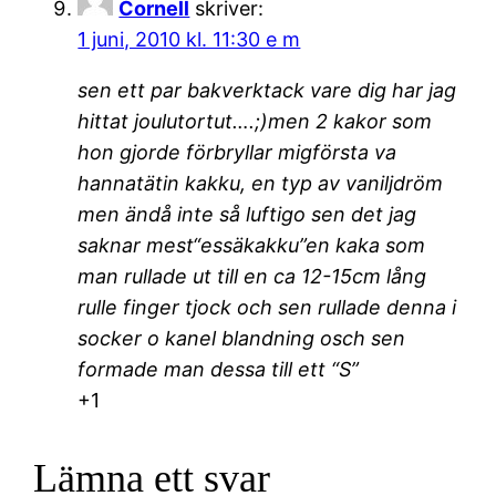
Cornell
skriver:
1 juni, 2010 kl. 11:30 e m
sen ett par bakverktack vare dig har jag
hittat joulutortut….;)men 2 kakor som
hon gjorde förbryllar migförsta va
hannatätin kakku, en typ av vaniljdröm
men ändå inte så luftigo sen det jag
saknar mest“essäkakku”en kaka som
man rullade ut till en ca 12-15cm lång
rulle finger tjock och sen rullade denna i
socker o kanel blandning osch sen
formade man dessa till ett “S”
+1
Lämna ett svar