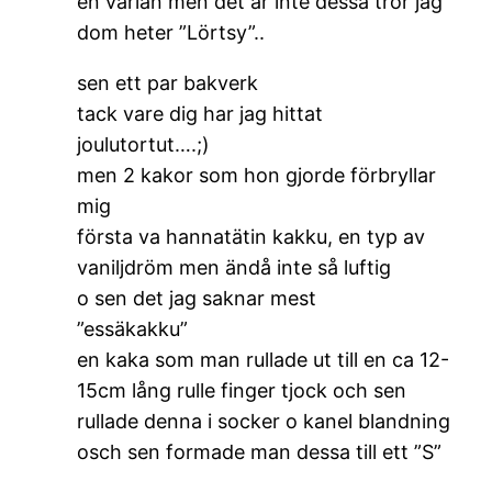
en varian men det är inte dessa tror jag
dom heter ”Lörtsy”..
sen ett par bakverk
tack vare dig har jag hittat
joulutortut….;)
men 2 kakor som hon gjorde förbryllar
mig
första va hannatätin kakku, en typ av
vaniljdröm men ändå inte så luftig
o sen det jag saknar mest
”essäkakku”
en kaka som man rullade ut till en ca 12-
15cm lång rulle finger tjock och sen
rullade denna i socker o kanel blandning
osch sen formade man dessa till ett ”S”