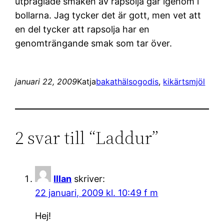
utpräglade smaken av rapsolja går igenom i
bollarna. Jag tycker det är gott, men vet att
en del tycker att rapsolja har en
genomträngande smak som tar över.
januari 22, 2009
Katja
bakat
hälsogodis
, 
kikärtsmjöl
2 svar till “Laddur”
Illan
skriver:
22 januari, 2009 kl. 10:49 f m
Hej!