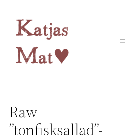
Hoppa
till
innehåll
Raw
”tonfisksallad”-