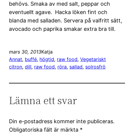
behövs. Smaka av med salt, peppar och
eventuellt agave. Hacka löken fint och
blanda med salladen. Servera på valfritt sätt,
avocado och paprika smakar extra bra till.
mars 30, 2013
Katja
Annat
, 
buffé
, 
högtid
, 
raw food
, 
Vegetariskt
citron
, 
dill
, 
raw food
, 
röra
, 
sallad
, 
solrosfrö
Lämna ett svar
Din e-postadress kommer inte publiceras.
Obligatoriska fält är märkta
*