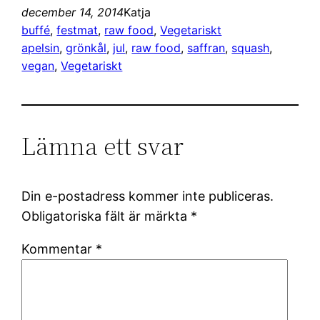
december 14, 2014
Katja
buffé
, 
festmat
, 
raw food
, 
Vegetariskt
apelsin
, 
grönkål
, 
jul
, 
raw food
, 
saffran
, 
squash
, 
vegan
, 
Vegetariskt
Lämna ett svar
Din e-postadress kommer inte publiceras.
Obligatoriska fält är märkta
*
Kommentar
*