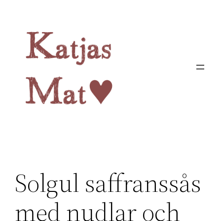
Hoppa
till
innehåll
Solgul saffranssås
med nudlar och