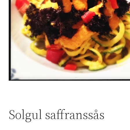
Solgul saffranssås