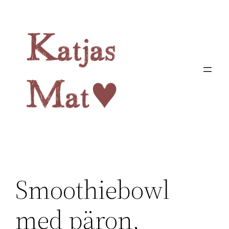
Hoppa
till
innehåll
Smoothiebowl
med päron,