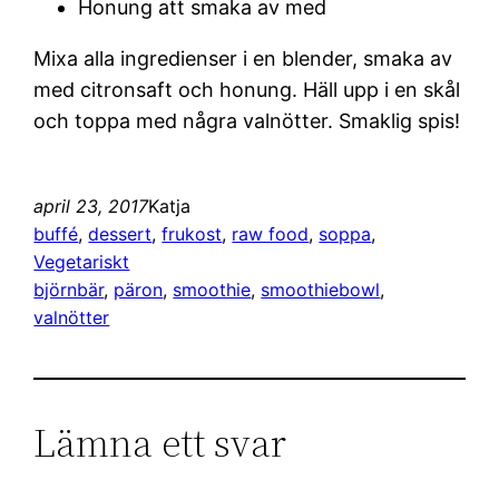
Honung att smaka av med
Mixa alla ingredienser i en blender, smaka av
med citronsaft och honung. Häll upp i en skål
och toppa med några valnötter. Smaklig spis!
april 23, 2017
Katja
buffé
, 
dessert
, 
frukost
, 
raw food
, 
soppa
, 
Vegetariskt
björnbär
, 
päron
, 
smoothie
, 
smoothiebowl
, 
valnötter
Lämna ett svar