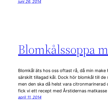
juni 26, 2014
Blomkålssoppa me
Blomkål äts hos oss oftast rå, då min make h
särskilt tillagad kål. Dock hör blomkål till d
men den ska då helst vara citronmarinerad 
fick vi ett recept med Årstidernas matkass
april 11, 2014