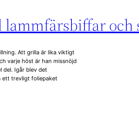
 lammfärsbiffar och s
ning. Att grilla är lika viktigt
h varje höst är han missnöjd
el del. Igår blev det
ett trevligt foliepaket