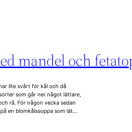
d mandel och fetato
ar lite svårt för kål och då
e sorter som går ner något lättare,
och rå. För någon vecka sedan
e på en blomkålssoppa som lät…