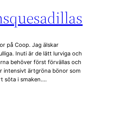
squesadillas
nor på Coop. Jag älskar
iga. Inuti är de lätt lurviga och
na behöver först förvällas och
r intensivt ärtgröna bönor som
ört söta i smaken.…