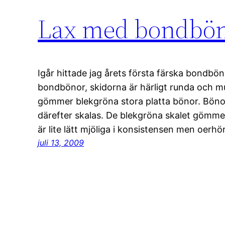
Lax med bondbön
Igår hittade jag årets första färska bondbö
bondbönor, skidorna är härligt runda och mull
gömmer blekgröna stora platta bönor. Bönor
därefter skalas. De blekgröna skalet gömme
är lite lätt mjöliga i konsistensen men oerh
juli 13, 2009