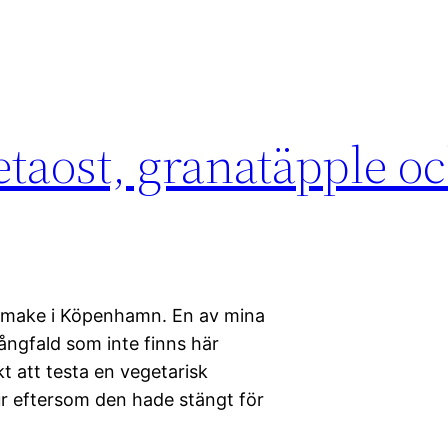
taost, granatäpple o
a make i Köpenhamn. En av mina
ångfald som inte finns här
t att testa en vegetarisk
ur eftersom den hade stängt för