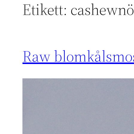
Etikett:
cashewnö
Raw blomkålsmo