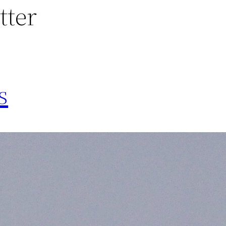
tter
s