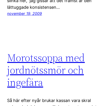
slinka ner, jag gissar att det främst är den
lättuggade konsistensen…
november 19, 2009
Morotssoppa med
jordnötssmör och
ingefära
Så här efter nyår brukar kassan vara skral