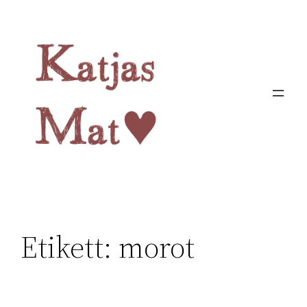
Hoppa
till
innehåll
Etikett:
morot