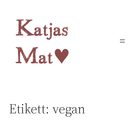
Hoppa
till
innehåll
Etikett:
vegan