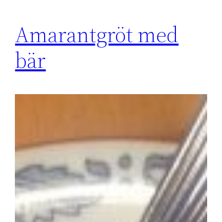
Amarantgröt med
bär