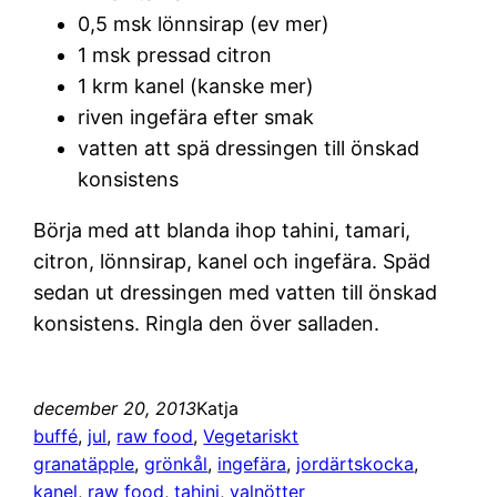
0,5 msk lönnsirap (ev mer)
1 msk pressad citron
1 krm kanel (kanske mer)
riven ingefära efter smak
vatten att spä dressingen till önskad
konsistens
Börja med att blanda ihop tahini, tamari,
citron, lönnsirap, kanel och ingefära. Späd
sedan ut dressingen med vatten till önskad
konsistens. Ringla den över salladen.
december 20, 2013
Katja
buffé
, 
jul
, 
raw food
, 
Vegetariskt
granatäpple
, 
grönkål
, 
ingefära
, 
jordärtskocka
, 
kanel
, 
raw food
, 
tahini
, 
valnötter