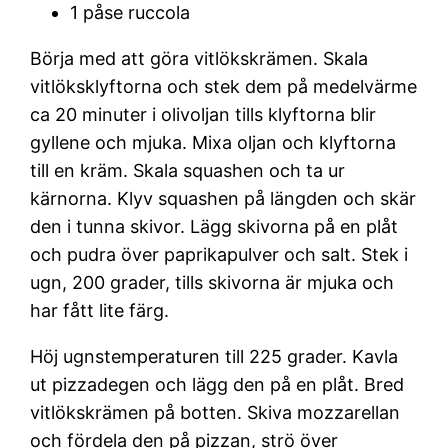
1 påse ruccola
Börja med att göra vitlökskrämen. Skala
vitlöksklyftorna och stek dem på medelvärme
ca 20 minuter i olivoljan tills klyftorna blir
gyllene och mjuka. Mixa oljan och klyftorna
till en kräm. Skala squashen och ta ur
kärnorna. Klyv squashen på längden och skär
den i tunna skivor. Lägg skivorna på en plåt
och pudra över paprikapulver och salt. Stek i
ugn, 200 grader, tills skivorna är mjuka och
har fått lite färg.
Höj ugnstemperaturen till 225 grader. Kavla
ut pizzadegen och lägg den på en plåt. Bred
vitlökskrämen på botten. Skiva mozzarellan
och fördela den på pizzan, strö över