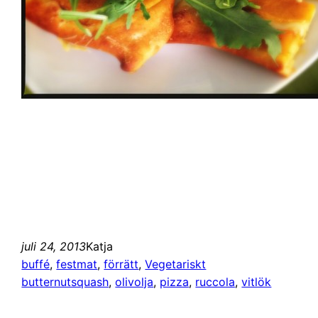
juli 24, 2013
Katja
buffé
, 
festmat
, 
förrätt
, 
Vegetariskt
butternutsquash
, 
olivolja
, 
pizza
, 
ruccola
, 
vitlök