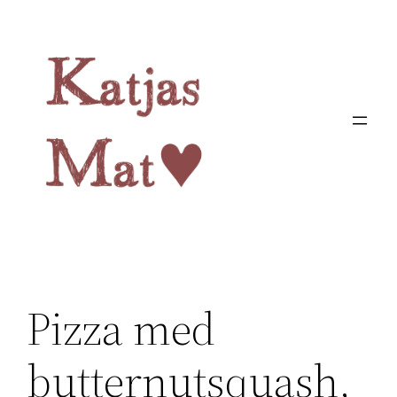
Hoppa
till
innehåll
Pizza med
butternutsquash,