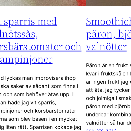
t sparris med
Smoothie
lnötssås,
päron, bj
rsbärstomater och
valnötter
ampinjoner
Päron är en frukt 
kvar i fruktskåle
nd lyckas man improvisera ihop
är ingen frukt jag
ska saker av sådant som finns i
att äta, jag tycker 
n och som behöver ätas upp. I
och jolmiga i sm
an hade jag vit sparris,
päron med björnb
pinjoner och körsbärstomater
underbar kombinati
a som blev basen i en mycket
valnötter så har d
lig liten rätt. Sparrisen kokade jag
april 23, 2017