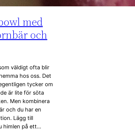
bowl med
örnbär och
som väldigt ofta blir
n hemma hos oss. Det
 egentligen tycker om
de är lite för söta
aken. Men kombinera
är och du har en
on. Lägg till
u himlen på ett…