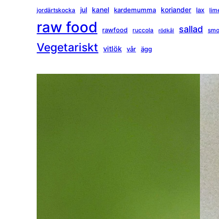
jul
kanel
koriander
kardemumma
lax
jordärtskocka
lim
raw food
sallad
rawfood
ruccola
smo
rödkål
Vegetariskt
vitlök
vår
ägg