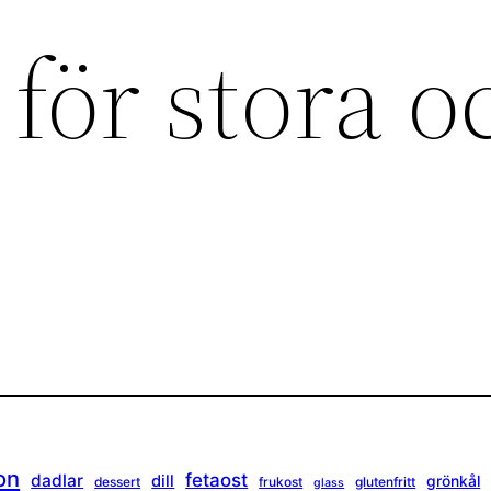
för stora o
on
fetaost
dadlar
dill
grönkål
dessert
frukost
glutenfritt
glass