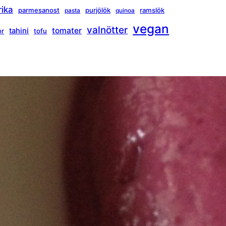
rika
parmesanost
purjölök
ramslök
pasta
quinoa
vegan
valnötter
tomater
tahini
or
tofu