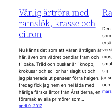
Vårlig ärtröra med
Ra
ramslök, krasse och
Den 
citron
som 
ersä
vers
Nu känns det som att våren äntligen är
mos,
här, även om vädret pendlar fram och
smak
tillbaka. Träd och buskar är i knopp,
sig 
krokusar och scillor har slagit ut och
är s
jag planerade ut penseer förra helgen. I
och 
fredag fick jag hem en hel låda med
mars
härliga färska ärtor från Årstiderna, en
försmak av alla primörer som…
april 9, 2017