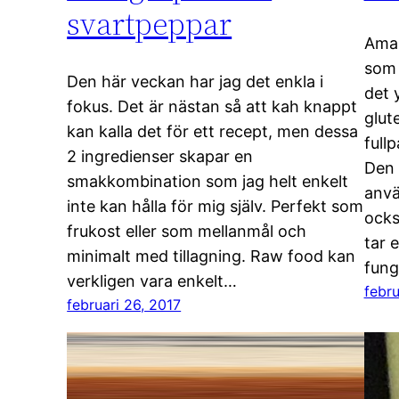
svartpeppar
Amar
som 
Den här veckan har jag det enkla i
det 
fokus. Det är nästan så att kah knappt
glut
kan kalla det för ett recept, men dessa
full
2 ingredienser skapar en
Den 
smakkombination som jag helt enkelt
anvä
inte kan hålla för mig själv. Perfekt som
ocks
frukost eller som mellanmål och
tar 
minimalt med tillagning. Raw food kan
fung
verkligen vara enkelt…
febru
februari 26, 2017