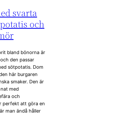
ed svarta
tpotatis och
smör
rit bland bönorna är
 och den passar
 med sötpotatis. Dom
 den här burgaren
anska smaker. Den är
nnat med
efära och
 perfekt att göra en
när man ändå håller