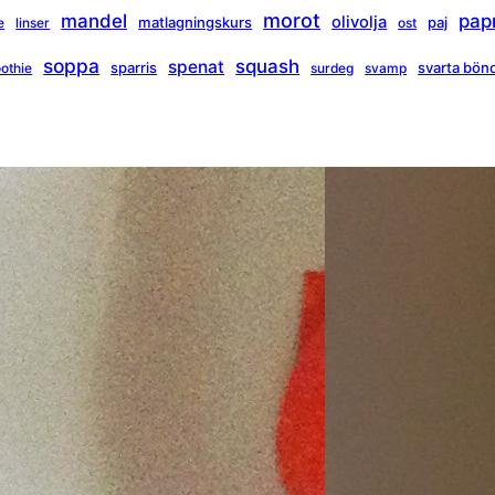
morot
mandel
pap
olivolja
matlagningskurs
paj
e
linser
ost
soppa
squash
spenat
sparris
svarta bön
othie
surdeg
svamp