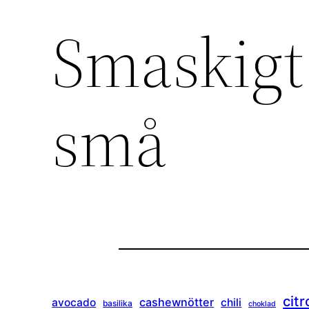
Smaskigt 
små
citr
cashewnötter
avocado
chili
basilika
choklad