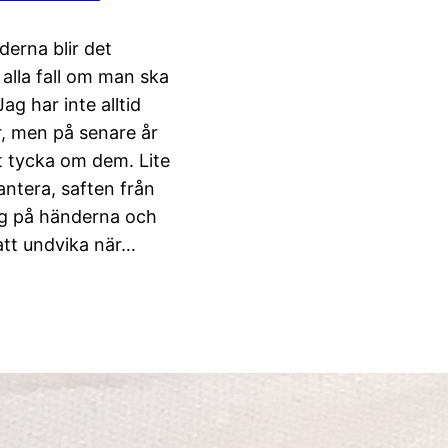
erna blir det
 alla fall om man ska
ag har inte alltid
, men på senare år
tt tycka om dem. Lite
antera, saften från
ig på händerna och
 att undvika när…