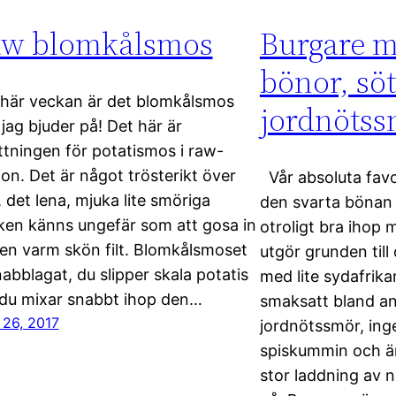
w blomkålsmos
Burgare m
bönor, sö
här veckan är det blomkålsmos
jordnöts
jag bjuder på! Det här är
ttningen för potatismos i raw-
ion. Det är något trösterikt över
Vår absoluta favo
 det lena, mjuka lite smöriga
den svarta bönan
en känns ungefär som att gosa in
otroligt bra ihop
i en varm skön filt. Blomkålsmoset
utgör grunden till
nabblagat, du slipper skala potatis
med lite sydafrik
du mixar snabbt ihop den…
smaksatt bland a
 26, 2017
jordnötssmör, ing
spiskummin och är
stor laddning av 