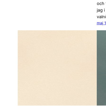
och 
jag 
valn
maj 1