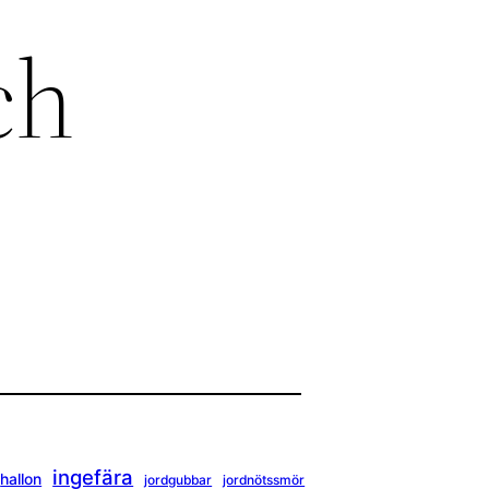
ch
ingefära
hallon
jordgubbar
jordnötssmör