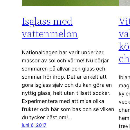
Isglass med
Vi
vattenmelon
va
kö
Nationaldagen har varit underbar,
ch
massor av sol och värme! Nu börjar
sommaren på allvar och glass och
sommar hör ihop. Det är enkelt att
Ibla
göra isglass själv och du kan göra en
magi
nyttig glass, helt utan tillsatt socker.
kyle
Experimentera med att mixa olika
veck
frukter och bär som bas och se vilken
cham
du tycker bäst om!…
hemm
juni 6, 2017
trev