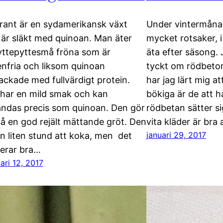
ant är en sydamerikansk växt
Under vintermånad
är släkt med quinoan. Man äter
mycket rotsaker, i
yttepyttesmå fröna som är
äta efter säsong. J
enfria och liksom quinoan
tyckt om rödbetor
packade med fullvärdigt protein.
har jag lärt mig a
har en mild smak och kan
bökiga är de att h
ndas precis som quinoan. Den gör
rödbetan sätter s
å en god rejält mättande gröt. Den
vita kläder är bra
januari 29, 2017
en liten stund att koka, men det
erar bra…
ari 12, 2017